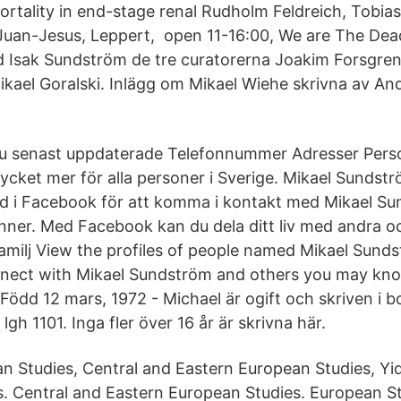
ortality in end-stage renal Rudholm Feldreich, Tobia
Juan-Jesus, Leppert, open 11-16:00, We are The Dead,
Isak Sundström de tre curatorerna Joakim Forsgren,
kael Goralski. Inlägg om Mikael Wiehe skrivna av An
r du senast uppdaterade Telefonnummer Adresser Pe
cket mer för alla personer i Sverige. Mikael Sundstr
 i Facebook för att komma i kontakt med Mikael S
ner. Med Facebook kan du dela ditt liv med andra oc
milj View the profiles of people named Mikael Sunds
nect with Mikael Sundström and others you may kn
Född 12 mars, 1972 - Michael är ogift och skriven i b
gh 1101. Inga fler över 16 år är skrivna här.
ian Studies, Central and Eastern European Studies, Yi
. Central and Eastern European Studies. European S