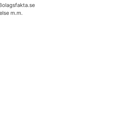
olagsfakta.se
relse m.m.