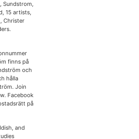
s, Sundstrom,
 15 artists,
 Christer
ders.
rsonnummer
öm finns på
undström och
h hålla
tröm. Join
ow. Facebook
ostadsrätt på
ddish, and
tudies