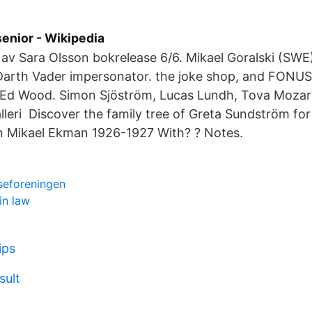
enior - Wikipedia
av Sara Olsson bokrelease 6/6. Mikael Goralski (SWE
arth Vader impersonator. the joke shop, and FONUS
of Ed Wood. Simon Sjöström, Lucas Lundh, Tova Mozar
leri Discover the family tree of Greta Sundström for 
an Mikael Ekman 1926-1927 With? ? Notes.
seforeningen
in law
ips
sult