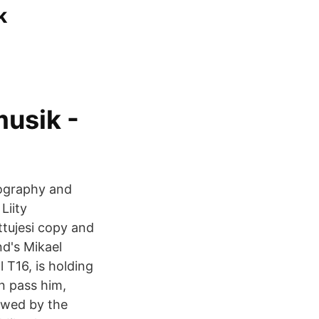
k
musik -
iography and
Liity
ttujesi copy and
d's Mikael
 T16, is holding
n pass him,
owed by the