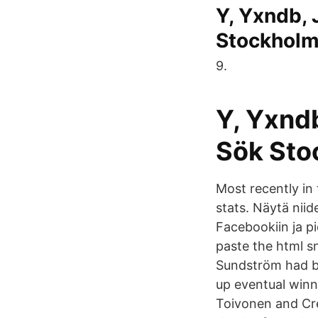
Y, Yxndb, 
Stockhol
9.
Y, Yxnd
Sök Sto
Most recently in 
stats. Näytä niid
Facebookiin ja p
paste the html s
Sundström had be
up eventual winn
Toivonen and Cr