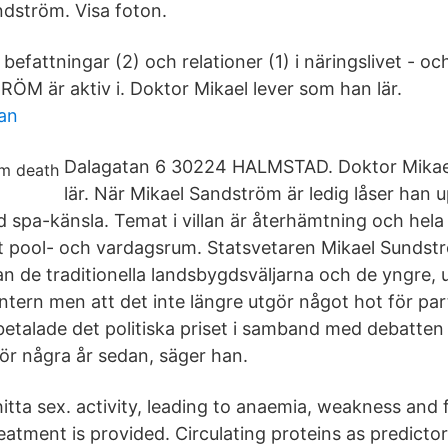
ndström. Visa foton.
a befattningar (2) och relationer (1) i näringslivet - o
 är aktiv i. Doktor Mikael lever som han lär.
an
Dalagatan 6 30224 HALMSTAD. Doktor Mikae
lär. När Mikael Sandström är ledig låser han up
d spa-känsla. Temat i villan är återhämtning och hel
t pool- och vardagsrum. Statsvetaren Mikael Sundst
n de traditionella landsbygdsväljarna och de yngre, 
entern men att det inte längre utgör något hot för par
betalade det politiska priset i samband med debatte
r några år sedan, säger han.
hitta sex. activity, leading to anaemia, weakness and 
eatment is provided. Circulating proteins as predictor