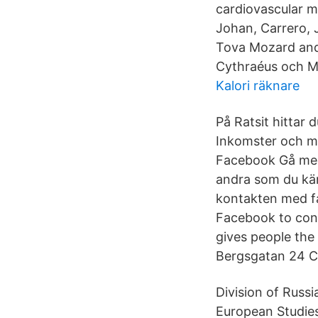
cardiovascular m
Johan, Carrero, 
Tova Mozard and 
Cythraéus och Mi
Kalori räknare
På Ratsit hitta
Inkomster och my
Facebook Gå med
andra som du kän
kontakten med fa
Facebook to con
gives people the 
Bergsgatan 24 C l
Division of Russ
European Studies