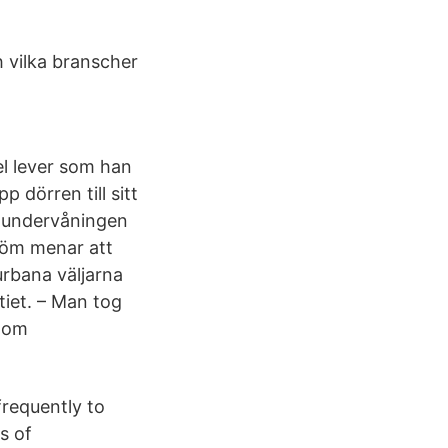
ch vilka branscher
l lever som han
p dörren till sitt
a undervåningen
röm menar att
urbana väljarna
tiet. – Man tog
n om
frequently to
s of