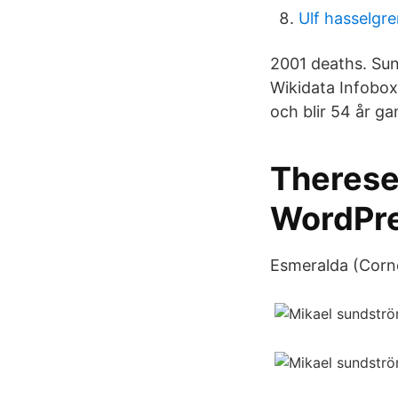
Ulf hasselgr
2001 deaths. Sun
Wikidata Infobo
och blir 54 år ga
Therese
WordPr
Esmeralda (Corne