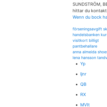
SUNDSTRÖM, BEN
hittar du kontakt
Wenn du bock ha
förseningsavgift s
handelsbanken kurs
visitkort billigt
pantbehallare
anna almeida shoe
lena hansson tand
Yp
ljnr
QB
RX
MVIt