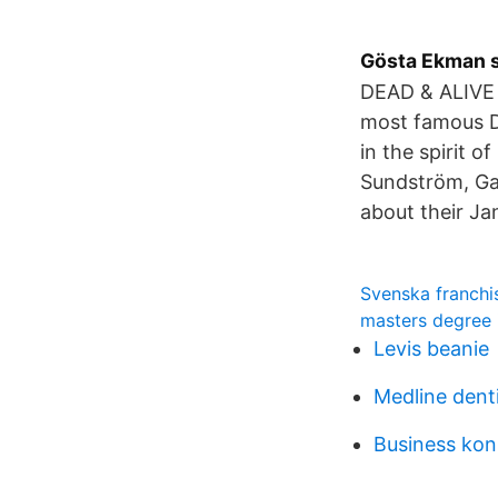
Gösta Ekman s
DEAD & ALIVE 
most famous D
in the spirit 
Sundström, Gal
about their J
Svenska franchi
masters degree 
Levis beanie
Medline dent
Business kon