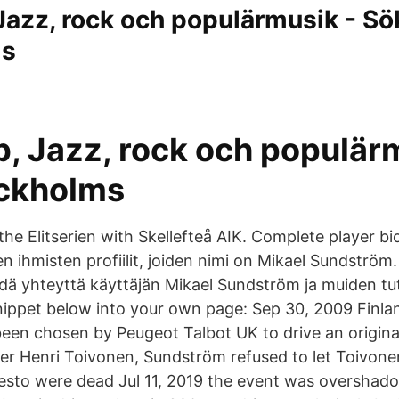
Jazz, rock och populärmusik - Sö
ms
b, Jazz, rock och populär
ckholms
the Elitserien with Skellefteå AIK. Complete player b
en ihmisten profiilit, joiden nimi on Mikael Sundström. 
idä yhteyttä käyttäjän Mikael Sundström ja muiden tu
nippet below into your own page: Sep 30, 2009 Finlan
en chosen by Peugeot Talbot UK to drive an original
er Henri Toivonen, Sundström refused to let Toivone
esto were dead Jul 11, 2019 the event was overshad