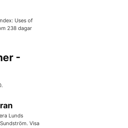
ndex: Uses of
om 238 dagar
er -
0.
yran
nera Lunds
l Sundström. Visa