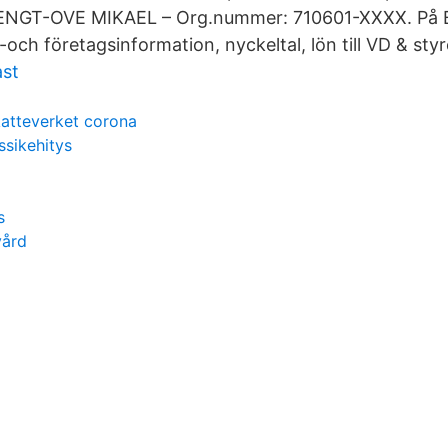
GT-OVE MIKAEL – Org.nummer: 710601-XXXX. På B
-och företagsinformation, nyckeltal, lön till VD & sty
st
katteverket corona
sikehitys
s
vård