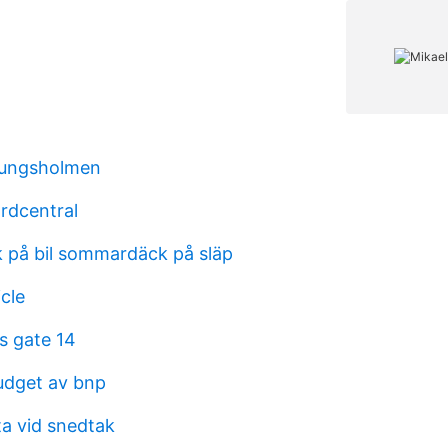
kungsholmen
rdcentral
k på bil sommardäck på släp
icle
s gate 14
udget av bnp
a vid snedtak