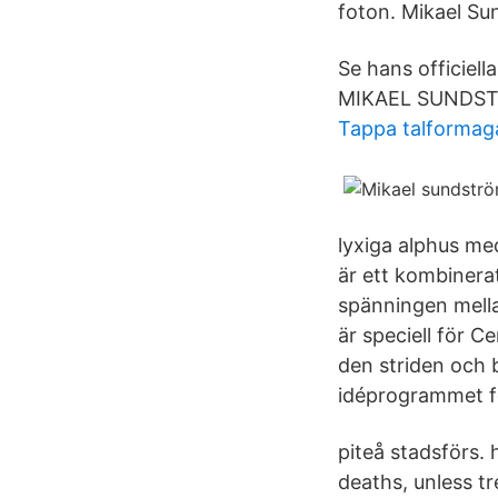
foton. Mikael Su
Se hans officiell
MIKAEL SUNDSTRÖM
Tappa talformag
lyxiga alphus me
är ett kombinera
spänningen mella
är speciell för C
den striden och 
idéprogrammet fö
piteå stadsförs. 
deaths, unless tr