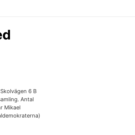
ed
 Skolvägen 6 B
amling. Antal
r Mikael
ialdemokraterna)