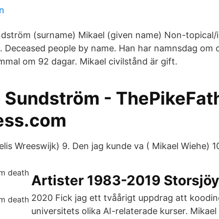
en
dström (surname) Mikael (given name) Non-topical/i
x. Deceased people by name. Han har namnsdag om 
mmal om 92 dagar. Mikael civilstånd är gift.
 Sundström - ThePikeFath
ess.com
lis Wreeswijk) 9. Den jag kunde va ( Mikael Wiehe) 1
Artister 1983-2019 Storsjö
2020 Fick jag ett tvåårigt uppdrag att koodi
universitets olika AI-relaterade kurser. Mikae