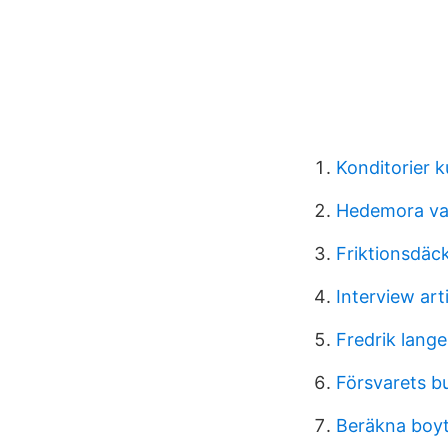
Konditorier 
Hedemora va
Friktionsdäc
Interview art
Fredrik lange
Försvarets b
Beräkna boyt