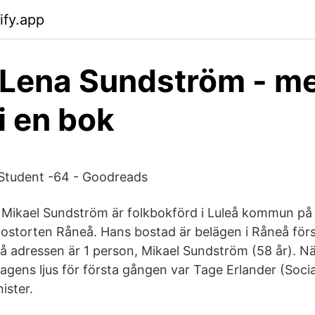
ify.app
 Lena Sundström - m
i en bok
 Student -64 - Goodreads
 Mikael Sundström är folkbokförd i Luleå kommun på
postorten Råneå. Hans bostad är belägen i Råneå förs
å adressen är 1 person, Mikael Sundström (58 år). Nä
gens ljus för första gången var Tage Erlander (Soc
ister.